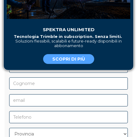
SPEKTRA UNLIMITED
Tecnologia Trimble in subscription. Senza limiti.
Soluzioni flessibili, scalabili e future-ready disponibili in
HAI BISOGNO DI MAGGIORI
abbonamento
INFORMAZIONI?
SCOPRI DI PIÙ