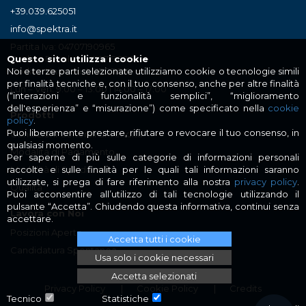
+39.039.625051
info@spektra.it
Partita Iva: 04707190965
Codice Fiscale : 04707190965
Questo sito utilizza i cookie
Codice Univoco: MJEGRSK
Noi e terze parti selezionate utilizziamo cookie o tecnologie simili
per finalità tecniche e, con il tuo consenso, anche per altre finalità
Lun – Ven: 9:00 – 13:00 | 14:00 – 17:00
(“interazioni e funzionalità semplici”, “miglioramento
dell'esperienza” e “misurazione”) come specificato nella
cookie
Prodotti
policy
.
Puoi liberamente prestare, rifiutare o revocare il tuo consenso, in
Condizioni Generali di Vendita
qualsiasi momento.
Modalità di Pagamento
Per saperne di più sulle categorie di informazioni personali
Modalità di Spedizione
raccolte e sulle finalità per le quali tali informazioni saranno
utilizzate, si prega di fare riferimento alla nostra
privacy policy
.
Qualità
Puoi acconsentire all’utilizzo di tali tecnologie utilizzando il
pulsante “Accetta”. Chiudendo questa informativa, continui senza
Lavora con Noi
accettare.
Posizioni Aperte
Accetta tutti i cookie
Candidatura Spontanea
Usa solo i cookie necessari
Accetta selezionati
Privacy Policy
Cookie Policy
Credits
Tecnico
Statistiche