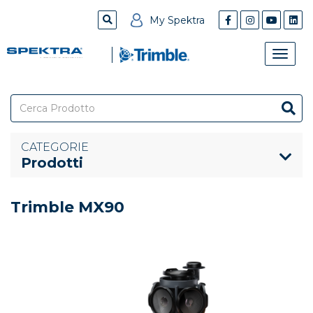
My Spektra
Toggle
naviga
CATEGORIE
Prodotti
Trimble MX90