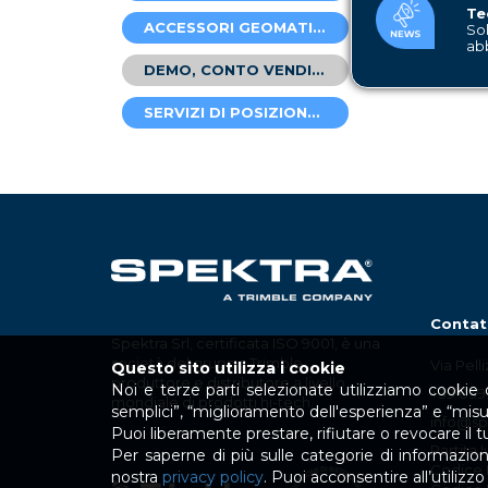
Te
ACCESSORI GEOMATICA
Sol
ab
DEMO, CONTO VENDITE E USATO
SERVIZI DI POSIZIONAMENTO
Contat
Spektra Srl, certificata ISO 9001, è una
società del gruppo Trimble,
Via Pell
Questo sito utilizza i cookie
produttore e distributore a livello
Noi e terze parti selezionate utilizziamo cookie o
+39.039
mondiale di prodotti hi-tech.
semplici”, “miglioramento dell'esperienza” e “mis
info@spe
Puoi liberamente prestare, rifiutare o revocare il
Partita 
Per saperne di più sulle categorie di informazioni 
Codice 
nostra
privacy policy
. Puoi acconsentire all’utiliz