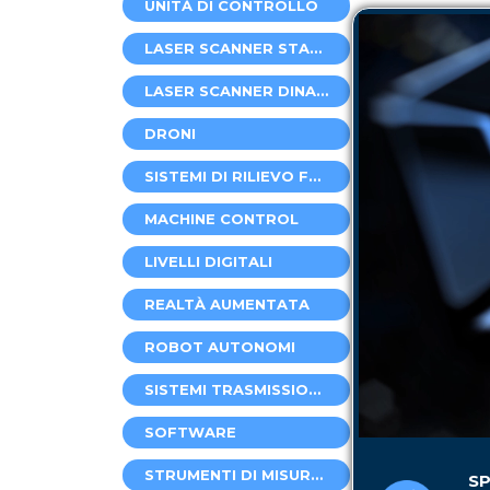
UNITÀ DI CONTROLLO
LASER SCANNER STATICI
LASER SCANNER DINAMICI
DRONI
SISTEMI DI RILIEVO FERROVIARIO
MACHINE CONTROL
LIVELLI DIGITALI
REALTÀ AUMENTATA
ROBOT AUTONOMI
SISTEMI TRASMISSIONE DATI
SOFTWARE
STRUMENTI DI MISURA LASER
SP