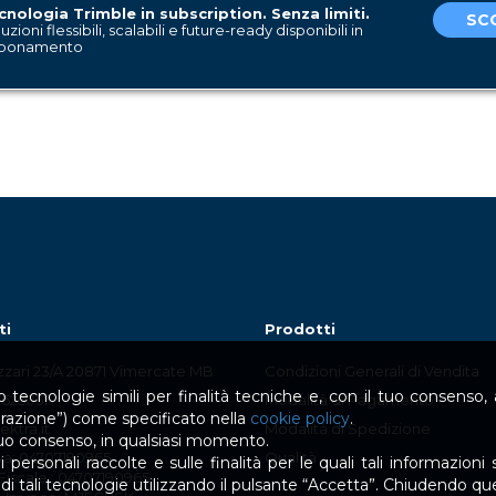
cnologia Trimble in subscription. Senza limiti.
SCO
uzioni flessibili, scalabili e future-ready disponibili in
bonamento
ti
Prodotti
izzari 23/A 20871 Vimercate MB
Condizioni Generali di Vendita
 tecnologie simili per finalità tecniche e, con il tuo consenso, an
.625051
Modalità di Pagamento
urazione”) come specificato nella
cookie policy
.
ktra.it
Modalità di Spedizione
 tuo consenso, in qualsiasi momento.
Iva: 04707190965
Qualità
personali raccolte e sulle finalità per le quali tali informazioni s
Fiscale : 04707190965
zo di tali tecnologie utilizzando il pulsante “Accetta”. Chiudendo q