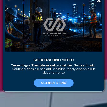
UNA PIÙ EFFICACE GESTIONE DEL
CICLO DI VITA DELLA STRUTTURA
FERROVIARIA
Piena operatività per la costruzione,
la manutenzione, il rinnovamento e il
raddoppio del binario
SPEKTRA UNLIMITED
Tecnologia Trimble in subscription. Senza limiti.
Soluzioni flessibili, scalabili e future-ready disponibili in
abbonamento
SCOPRI DI PIÙ