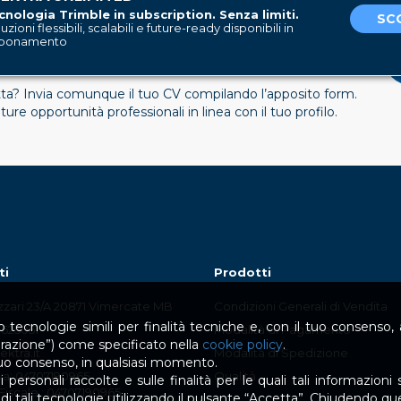
cnologia Trimble in subscription. Senza limiti.
SCO
uzioni flessibili, scalabili e future-ready disponibili in
bonamento
KTRA A TRIMBLE COMPANY
tta? Invia comunque il tuo CV compilando l’apposito form.
e opportunità professionali in linea con il tuo profilo.
ti
Prodotti
izzari 23/A 20871 Vimercate MB
Condizioni Generali di Vendita
 tecnologie simili per finalità tecniche e, con il tuo consenso, an
.625051
Modalità di Pagamento
urazione”) come specificato nella
cookie policy
.
ktra.it
Modalità di Spedizione
 tuo consenso, in qualsiasi momento.
Iva: 04707190965
Qualità
personali raccolte e sulle finalità per le quali tali informazioni s
Fiscale : 04707190965
zo di tali tecnologie utilizzando il pulsante “Accetta”. Chiudendo q