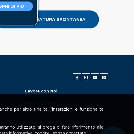
PRI DI PIÙ
INVIA CANDIDATURA SPONTANEA
Lavora con Noi
Posizioni Aperte
che per altre finalità (“interazioni e funzionalità
Candidatura Spontanea
aranno utilizzate, si prega di fare riferimento alla
uesta informativa, continui senza accettare.