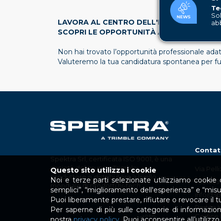
Te
Sol
LAVORA AL CENTRO DELL'INNOVAZIONE
ab
SCOPRI LE OPPORTUNITÀ APERTE IN SPE
Non hai trovato l’opportunità professionale ada
Valuteremo la tua candidatura spontanea per futur
Contat
Spektra Srl, certificata ISO 9001, è una
società del gruppo Trimble,
Via Pell
Questo sito utilizza i cookie
produttore e distributore a livello
Noi e terze parti selezionate utilizziamo cookie o
+39.039
mondiale di prodotti hi-tech.
semplici”, “miglioramento dell'esperienza” e “mis
info@spe
Puoi liberamente prestare, rifiutare o revocare il
Partita 
Per saperne di più sulle categorie di informazioni 
Codice 
nostra
privacy policy
. Puoi acconsentire all’utiliz