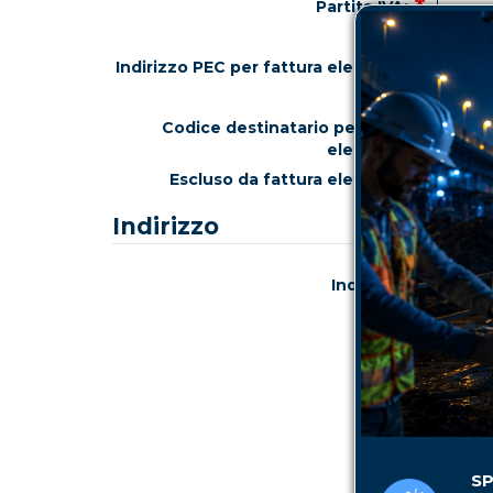
Partita IVA:
Indirizzo PEC per fattura elettronica:
Codice destinatario per fattura
elettronica:
Escluso da fattura elettronica:
Indirizzo
Indirizzo:
Civico:
CAP:
Città:
SP