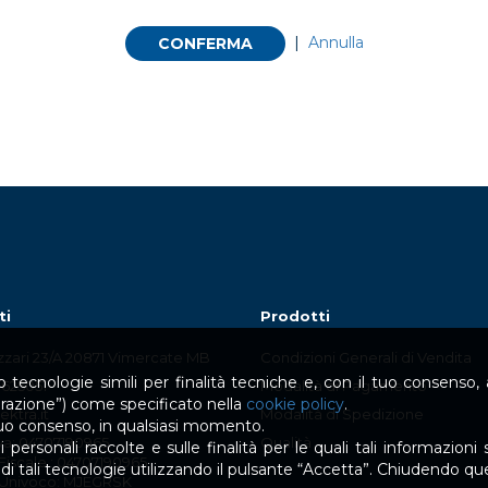
|
Annulla
CONFERMA
ti
Prodotti
izzari 23/A 20871 Vimercate MB
Condizioni Generali di Vendita
 tecnologie simili per finalità tecniche e, con il tuo consenso, an
.625051
Modalità di Pagamento
urazione”) come specificato nella
cookie policy
.
ktra.it
Modalità di Spedizione
 tuo consenso, in qualsiasi momento.
Iva: 04707190965
Qualità
personali raccolte e sulle finalità per le quali tali informazioni s
Fiscale : 04707190965
zo di tali tecnologie utilizzando il pulsante “Accetta”. Chiudendo q
Univoco: MJEGRSK