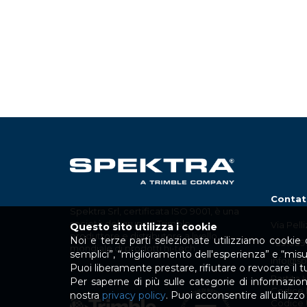
Contat
Spektra Srl, certificata ISO 9001, è una
società del gruppo Trimble,
Via Pell
Questo sito utilizza i cookie
produttore e distributore a livello
Noi e terze parti selezionate utilizziamo cookie o
+39.039
mondiale di prodotti hi-tech.
semplici”, “miglioramento dell'esperienza” e “mis
info@spe
Puoi liberamente prestare, rifiutare o revocare il
Partita 
Per saperne di più sulle categorie di informazioni 
Codice 
nostra
privacy policy
. Puoi acconsentire all’utiliz
Codice 