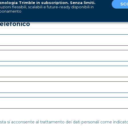
cnologia Trimble in subscription. Senza limiti.
SCO
uzioni flessibili, scalabili e future-ready disponibili in
bonamento
telefonico
esta si acconsente al trattamento dei dati personali come indicato 