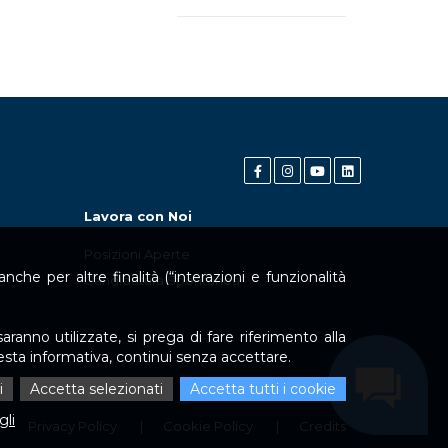
Lavora con Noi
Posizioni Aperte
che per altre finalità (“interazioni e funzionalità
Candidatura Spontanea
aranno utilizzate, si prega di fare riferimento alla
uesta informativa, continui senza accettare.
i
Accetta selezionati
Accetta tutti i cookie
gli
Privacy Policy
Cookie Policy
Credits