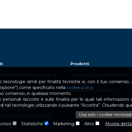
ti
Prodotti
izzari 23/A 20871 Vimercate MB
Condizioni Generali di Vendita
 tecnologie simili per finalità tecniche e, con il tuo consenso, an
.625051
Modalità di Pagamento
urazione”) come specificato nella
cookie policy
.
ktra.it
Modalità di Spedizione
 tuo consenso, in qualsiasi momento.
Iva: 04707190965
Qualità
personali raccolte e sulle finalità per le quali tali informazioni s
Fiscale : 04707190965
zo di tali tecnologie utilizzando il pulsante “Accetta”. Chiudendo q
Univoco: MJEGRSK
Usa solo i cookie necessar
: 9:00 – 13:00 | 14:00 – 17:00
ecnico
Statistiche
Marketing
Altro
Mostra detta