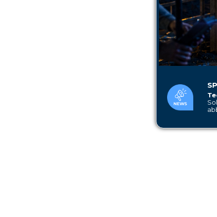
SP
Te
Sol
ab