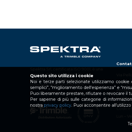
Contat
Spektra Srl, certificata ISO 9001, è una
società del gruppo Trimble,
Via Pell
Questo sito utilizza i cookie
produttore e distributore a livello
Noi e terze parti selezionate utilizziamo cookie o
+39.039
mondiale di prodotti hi-tech.
semplici”, “miglioramento dell'esperienza” e “mis
info@spe
Puoi liberamente prestare, rifiutare o revocare il
Partita 
Per saperne di più sulle categorie di informazioni 
Codice 
nostra
privacy policy
. Puoi acconsentire all’utiliz
Codice 
Lun – Ven
T