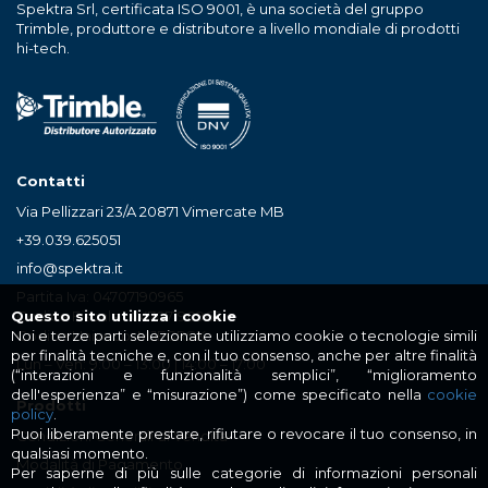
Spektra Srl, certificata ISO 9001, è una società del gruppo
Trimble, produttore e distributore a livello mondiale di prodotti
hi-tech.
Contatti
Via Pellizzari 23/A 20871 Vimercate MB
+39.039.625051
info@spektra.it
Partita Iva: 04707190965
Codice Fiscale : 04707190965
Questo sito utilizza i cookie
Codice Univoco: MJEGRSK
Noi e terze parti selezionate utilizziamo cookie o tecnologie simili
per finalità tecniche e, con il tuo consenso, anche per altre finalità
Lun – Ven: 9:00 – 13:00 | 14:00 – 17:00
(“interazioni e funzionalità semplici”, “miglioramento
dell'esperienza” e “misurazione”) come specificato nella
cookie
Prodotti
policy
.
Puoi liberamente prestare, rifiutare o revocare il tuo consenso, in
Condizioni Generali di Vendita
qualsiasi momento.
Modalità di Pagamento
Per saperne di più sulle categorie di informazioni personali