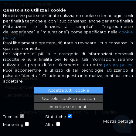
Partita Iva: 04707190965
Codice Fiscale : 04707190965
Questo sito utilizza i cookie
Codice Univoco: MJEGRSK
Noi e terze parti selezionate utilizziamo cookie o tecnologie simili
per finalità tecniche e, con il tuo consenso, anche per altre finalità
Lun – Ven: 9:00 – 13:00 | 14:00 – 17:00
(“interazioni e funzionalità semplici”, “miglioramento
dell'esperienza” e “misurazione”) come specificato nella
cookie
Prodotti
policy
.
Puoi liberamente prestare, rifiutare o revocare il tuo consenso, in
Condizioni Generali di Vendita
qualsiasi momento.
Modalità di Pagamento
Per saperne di più sulle categorie di informazioni personali
Modalità di Spedizione
raccolte e sulle finalità per le quali tali informazioni saranno
utilizzate, si prega di fare riferimento alla nostra
privacy policy
.
Qualità
Puoi acconsentire all’utilizzo di tali tecnologie utilizzando il
pulsante “Accetta”. Chiudendo questa informativa, continui senza
Lavora con Noi
accettare.
Posizioni Aperte
Accetta tutti i cookie
Candidatura Spontanea
Usa solo i cookie necessari
Accetta selezionati
Privacy Policy
Cookie Policy
Credits
Tecnico
Statistiche
Mostra dettagli
Marketing
Altro